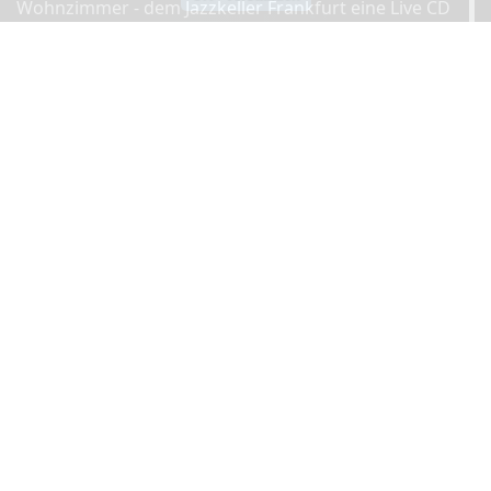
Wohnzimmer - dem Jazzkeller Frankfurt eine Live CD
aufzunehmen.
(Quelle öffnen)
Kontakt
Adresse:
Leibnizstraße, 41, 55118 55118 Mainz,
Deutschland
Ansprechpartner:
Nicolas Hering,
Telefonnummer:
+49 151 4242 6628
,
info@nicohering.de
Anfahrt
Facebook
Impressum