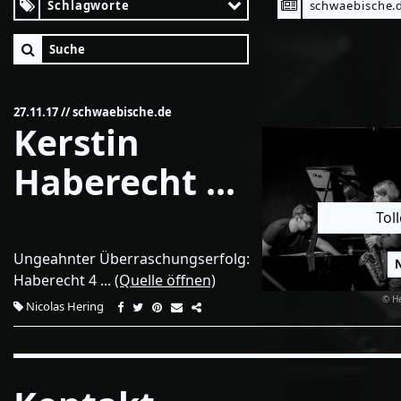
Schlagworte
schwaebische.
27.11.17
// schwaebische.de
Kerstin
Haberecht ...
Tol
Ungeahnter Überraschungserfolg:
N
Haberecht 4 ...
(Quelle öffnen)
© H
Nicolas Hering