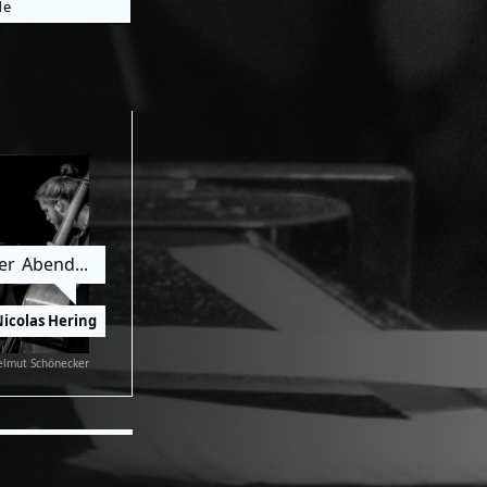
de
ler Abend...
icolas Hering
elmut Schönecker